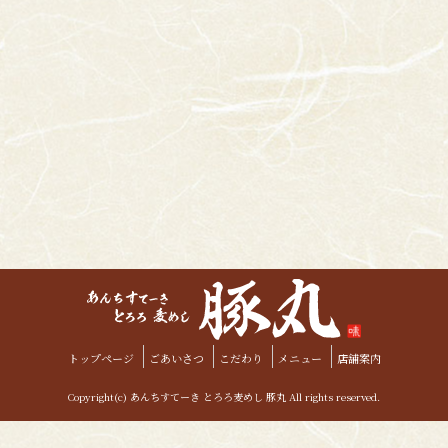
トップページ
ごあいさつ
こだわり
メニュー
店舗案内
Copyright(c) あんちすてーき とろろ麦めし 豚丸 All rights reserved.