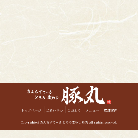
トップページ
ごあいさつ
こだわり
メニュー
店舗案内
Copyright(c) あんちすてーき とろろ麦めし 豚丸 All rights reserved.