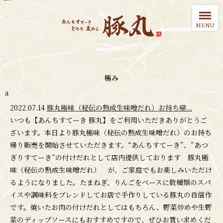
極み
a
2022.07.14
豚丸極味（秘伝の熟成生味噌だれ）お持ち帰...
いつも【あんちすてーき 豚丸】をご利用いただきありがとうご
ざいます。本日より豚丸極味（秘伝の熟成生味噌だれ）のお持ち
帰り販売を開始させていただきます。“あんちすてーき”、”あつ
ぎりすてーき”の付けだれとして店内提供しております 豚丸極
味（秘伝の熟成生味噌だれ） が、ご家庭でもお楽しみいただけ
るようになりました。たまねぎ、りんごをベースに数種類のスパ
イスや調味料をブレンドしてお店で手作りしている豚丸の自信作
です。焼いたお肉の付けだれとしてはもちろん、野菜炒めや生野
菜のディップソースにもおすすめですので、ぜひお買い求めくだ