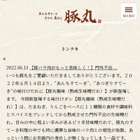
トンテキ
a
2022.06.13
【豚バラ肉がもっと美味しく！】門外不出 ...
いつも豚丸をご愛顧いただきましてありがとうございます。２０
２２年６月１４日より、”あんちすてーき”、”あつぎりすてー
き”の味付けだれに【豚丸極味（熟成生味噌だれ）】が新登場し
ます。 今回新登場する味付けダレ【豚丸極味（熟成生味噌だ
れ）】は、たまねぎ、りんごをベースに１１種類の食材や調味料
とスパイスをブレンドしてから熟成させた門外不出の生味噌だ
れ。甘みの中に程よい辛みがあるピリ辛甘味噌だれで、豚丸のす
てーき料理の中でも特に濃厚な旨味のバラ肉との相性が抜群。あ
っという間にお茶碗内の麦めしが無くなってしまう一品です。